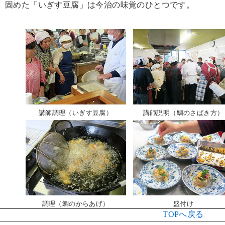
固めた「いぎす豆腐」は今治の味覚のひとつです。
講師調理（いぎす豆腐）
講師説明（鯛のさばき方）
調理（鯛のからあげ）
盛付け
TOPへ戻る