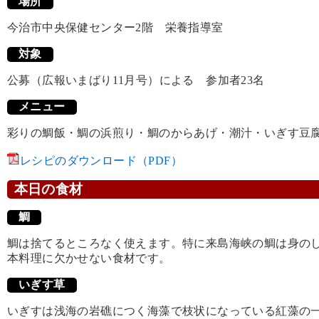
場所
今治市中央保健センター2階 栄養指導室
対象
公募（広報いまばり11月号）による 参加者23名
メニュー
彩りの鯛飯・鯛の浜煎り・鯛のからあげ・潮汁・いぎす豆
レシピのダウンロード（PDF）
本日の食材
鯛
鯛は捨てるところなく使えます。特に来島海峡の鯛は身の
本料理に欠かせない食材です。
いぎす草
いぎすは浅海の岩礁につく海藻で枝状になっている紅藻の